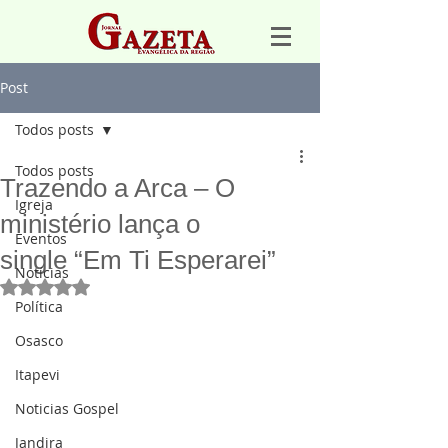
Post
Todos posts
Todos posts
Trazendo a Arca – O
Igreja
ministério lança o
Eventos
single “Em Ti Esperarei”
Notícias
Avaliado com NaN de 5 estrelas.
Política
Osasco
Itapevi
Noticias Gospel
Jandira