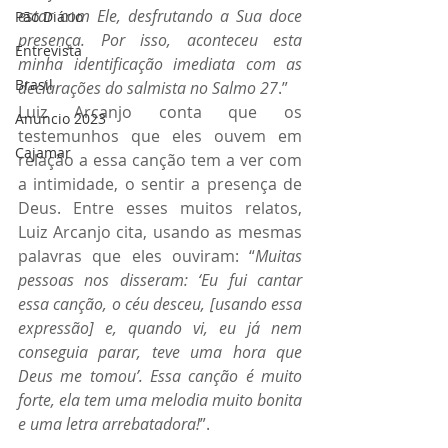
estar com Ele, desfrutando a Sua doce 
Pão Diário
presença. Por isso, aconteceu esta 
Entrevista
minha identificação imediata com as 
Brasil
declarações do salmista no Salmo 27
.”
Luiz Arcanjo conta que os 
Anuncio 2023
testemunhos que eles ouvem em 
Cajamar
relação a essa canção tem a ver com 
a intimidade, o sentir a presença de 
Deus. Entre esses muitos relatos, 
Luiz Arcanjo cita, usando as mesmas 
palavras que eles ouviram: “
Muitas 
pessoas nos disseram: ‘Eu fui cantar 
essa canção, o céu desceu, [usando essa 
expressão] e, quando vi, eu já nem 
conseguia parar, teve uma hora que 
Deus me tomou’. Essa canção é muito 
forte, ela tem uma melodia muito bonita 
e uma letra arrebatadora!
”.