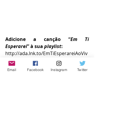
Adicione a canção “
Em Ti 
Esperarei
”
à sua 
playlist
: 
http://ada.lnk.to/EmTiEsperareiAoViv
o
Siga a Banda Trazendo a Arca nas 
Email
Facebook
Instagram
Twitter
Redes Sociais!
Instagram: 
https://www.instagram.com/trazendo
aarca
Spotify
: 
https://tinyurl.com/4u7hh8x3
Facebook:
https://www.facebook.co
m/TrazendoAarcaOficial
Acompanhe a Uni Records nas 