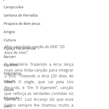
Carapicuiba
Santana de Parnaíba
Pirapora do Bom Jesus
Artigos
Cultura
Mais uma linda canção do DVD “20 
Espaço Parlamentar
Anos Ao Vivo”.
Barueri
O Ministério Trazendo a Arca lança 
Esportes
mais uma linda canção para integrar 
Segurança
o 
DVD “Trazendo a Arca [20 Anos Ao 
Ciência
Vivo]”. 
O 
single
, que sai pela Uni 
Records, é “
Em Ti Esperarei
”, canção 
Saúde
que reforça as verdades contidas no 
Educação
Salmo 27. Luiz Arcanjo diz que esse 
Salmo sempre lhe chamou muito a 
Livro