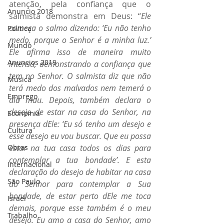
atenção, pela confiança que o 
Anuncio 2018
salmista demonstra em Deus: “
Ele 
começa o salmo dizendo: ‘Eu não tenho 
Politica
medo, porque o Senhor é a minha luz.’ 
Mundo
Ele afirma isso de maneira muito 
Anuncios 2019
intensa, demonstrando a confiança que 
tem no Senhor. O salmista diz que não 
Música
terá medo dos malvados nem temerá o 
Emprego
dia mau. Depois, também declara o 
desejo de estar na casa do Senhor, na 
Economia
presença dEle: ‘Eu só tenho um desejo e 
Cultura
esse desejo eu vou buscar. Que eu possa 
Obras
estar na tua casa todos os dias para 
contemplar a tua bondade’. E esta 
Internacional
declaração do desejo de habitar na casa 
São Paulo
do Senhor para contemplar a Sua 
bondade, de estar perto dEle me toca 
Israel
demais, porque esse também é o meu 
Trabalho
desejo. Eu amo a casa do Senhor, amo 