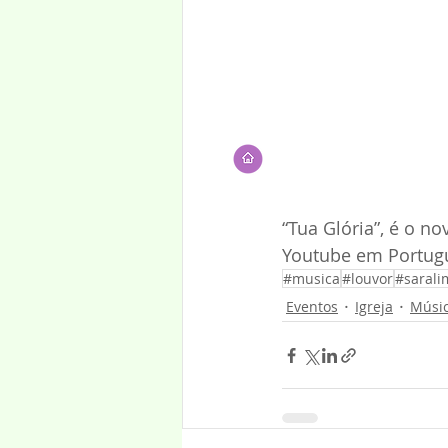
“Tua Glória”, é o n
Youtube em Portuguê
#musica
#louvor
#sarali
Eventos
Igreja
Músi