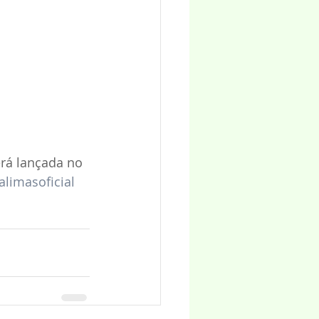
erá lançada no 
limasoficial