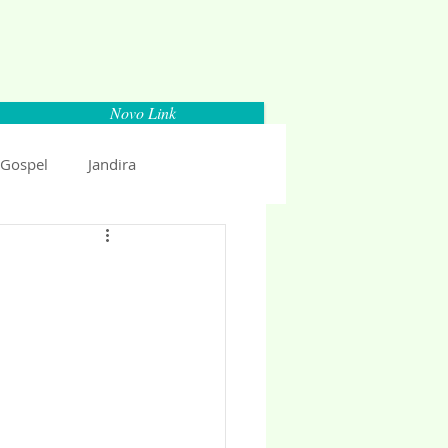
Novo Link
 Gospel
Jandira
Espaço Parlamentar
uncio 2018
Politica