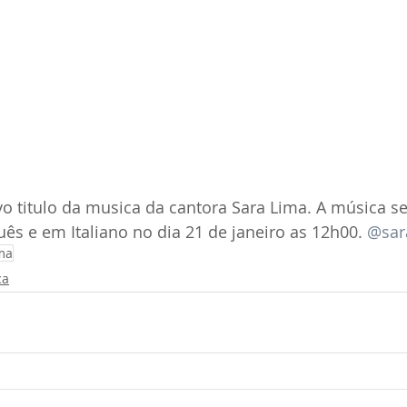
ovo titulo da musica da cantora Sara Lima. A música s
s e em Italiano no dia 21 de janeiro as 12h00. 
@sara
ma
ca