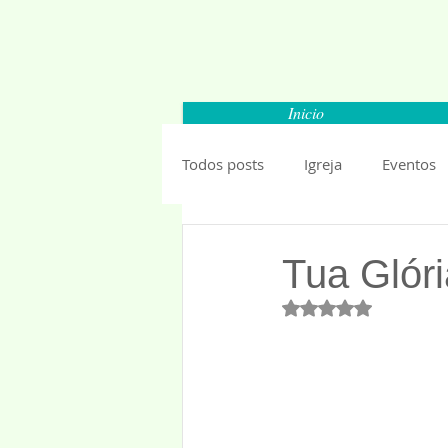
Inicio
Todos posts
Igreja
Eventos
Carapicuiba
Santana de Par
Tua Glóri
Avaliado com NaN 
Barueri
Esportes
Segu
Mundo
Anuncios 2019