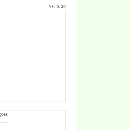
Ver tudo
as.
ções