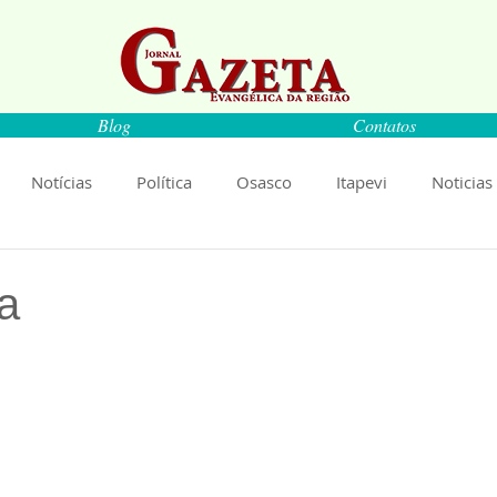
Blog
Contatos
Notícias
Política
Osasco
Itapevi
Noticias
naíba
Pirapora do Bom Jesus
Artigos
Cultura
a
de 5 estrelas.
rança
Ciência
Saúde
Educação
Livro
An
Música
Emprego
Economia
Cultura
Obras