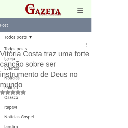
Post
Todos posts
Todos posts
Vitória Costa traz uma forte
Igreja
canção sobre ser
Eventos
instrumento de Deus no
Notícias
mundo
Política
Avaliado com NaN de 5 estrelas.
Osasco
Itapevi
Noticias Gospel
Jandira