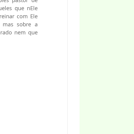
es pastor de 
eles que nEle 
einar com Ele 
, mas sobre a 
arado nem que 