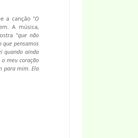
ue a canção “
O 
em. A música, 
ostra “
que não 
o que pensamos 
ei quando ainda 
 o meu coração 
 para mim. Ela 