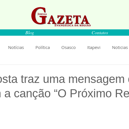
Blog
Contatos
Notícias
Política
Osasco
Itapevi
Noticias
naíba
Pirapora do Bom Jesus
Artigos
Cultura
Costa traz uma mensagem
m a canção “O Próximo Re
rança
Ciência
Saúde
Educação
Livro
An
de 5 estrelas.
Música
Emprego
Economia
Cultura
Obras