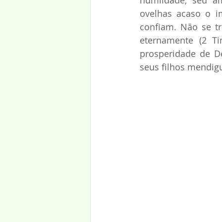
humildade, seu a
ovelhas acaso o i
confiam. Não se tr
eternamente (2 Ti
prosperidade de D
seus filhos mendig