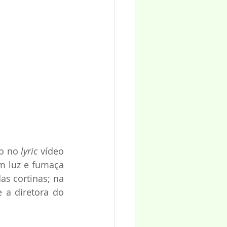
o no 
lyric
 vídeo 
m luz e fumaça 
s cortinas; na 
 a diretora do 