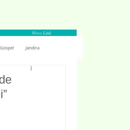
Novo Link
 Gospel
Jandira
Espaço Parlamentar
 de
i”
uncio 2018
Politica