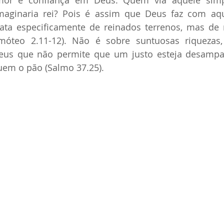
mor e confiança em Deus. Quem via aquele simpl
maginaria rei? Pois é assim que Deus faz com aqu
ata especificamente de reinados terrenos, mas de r
móteo 2.11-12). Não é sobre suntuosas riquezas
eus que não permite que um justo esteja desamp
uem o pão (Salmo 37.25).