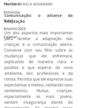
menos stress e ansiedade:
Pão Diário
Entrevista
Comunicação: o alicerce da 
Brasil
adaptação
Anuncio 2023
Um dos aspectos mais importantes 
Cajamar
para facilitar a adaptação das 
crianças é a comunicação aberta. 
Converse com seu filho sobre as 
mudanças que ele enfrentará, 
explicando de maneira clara e 
positiva o que esperar do novo 
ambiente, dos professores e da 
rotina. Permita que ele expresse suas 
expectativas e medos, validando seus 
sentimentos. Muitas crianças, 
especialmente as mais jovens, 
sentem insegurança diante do 