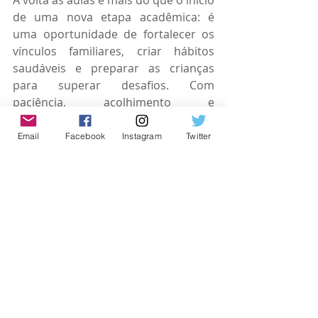
A volta às aulas é mais do que o início 
de uma nova etapa acadêmica: é 
uma oportunidade de fortalecer os 
vínculos familiares, criar hábitos 
saudáveis e preparar as crianças 
para superar desafios. Com 
paciência, acolhimento e 
organização, esse período pode ser 
transformado em uma experiência 
Email
Facebook
Instagram
Twitter
rica em aprendizado e conquistas – 
para os pequenos e para toda a 
família.