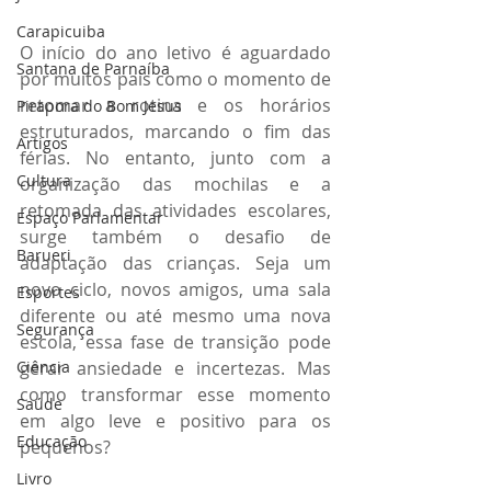
Carapicuiba
O início do ano letivo é aguardado 
Santana de Parnaíba
por muitos pais como o momento de 
retomar a rotina e os horários 
Pirapora do Bom Jesus
estruturados, marcando o fim das 
Artigos
férias. No entanto, junto com a 
Cultura
organização das mochilas e a 
retomada das atividades escolares, 
Espaço Parlamentar
surge também o desafio de 
Barueri
adaptação das crianças. Seja um 
novo ciclo, novos amigos, uma sala 
Esportes
diferente ou até mesmo uma nova 
Segurança
escola, essa fase de transição pode 
Ciência
gerar ansiedade e incertezas. Mas 
como transformar esse momento 
Saúde
em algo leve e positivo para os 
Educação
pequenos?
Livro