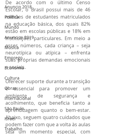
De acordo com o último Censo 
Anuncio 2018
Escolar, o Brasil possui mais de 46 
milhões de estudantes matriculados 
Politica
na educação básica, dos quais 82% 
Mundo
estão em escolas públicas e 18% em 
Anuncios 2019
instituições particulares. Em meio a 
esses números, cada criança – seja 
Música
neurotípica ou atípica – enfrenta 
Emprego
suas próprias demandas emocionais 
e sociais.
Economia
Cultura
Oferecer suporte durante a transição 
Obras
é essencial para promover um 
ambiente de segurança e 
Internacional
acolhimento, que beneficia tanto a 
São Paulo
aprendizagem quanto o bem-estar. 
Abaixo, seguem quatro cuidados que 
Israel
podem fazer com que a volta às aulas 
Trabalho
seja um momento especial, com 