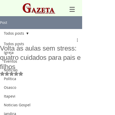
Post
Todos posts
Todos posts
Volta às aulas sem stress:
Igreja
quatro cuidados para pais e
Eventos
filhos
Notícias
Avaliado com NaN de 5 estrelas.
Política
Osasco
Itapevi
Noticias Gospel
Jandira