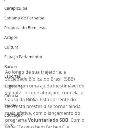
Carapicuiba
Santana de Parnaíba
Pirapora do Bom Jesus
Artigos
Cultura
Espaço Parlamentar
Barueri
Ao longo de sua trajetória, a 
Esportes
Sociedade Bíblica do Brasil (SBB) 
conta com uma ajuda inestimável de 
Segurança
voluntários que abraçam, com ela, a 
Ciência
Causa da Bíblia. Esta corrente do 
Saúde
bem está prestes a se tornar ainda 
mais efetiva, com o lançamento do 
Educação
programa 
Voluntariado SBB
. Com o 
Livro
lema “Fazer o bem faz bem”, a 