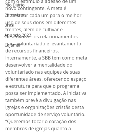
com o estímulo à adesão de um 
Pão Diário
novo contingente. A meta é 
Entrevista
direcionar cada um para o melhor 
uso de seus dons em diferentes 
Brasil
frentes, além de cultivar e 
Anuncio 2023
desenvolver os relacionamentos 
para voluntariado e levantamento 
Cajamar
de recursos financeiros.
Internamente, a SBB tem como meta 
desenvolver a mentalidade do 
voluntariado nas equipes de suas 
diferentes áreas, oferecendo espaço 
e estrutura para que o programa 
possa ser implementado. A iniciativa 
também prevê a divulgação nas 
igrejas e organizações cristãs desta 
oportunidade de serviço voluntário. 
“Queremos tocar o coração dos 
membros de igrejas quanto à 