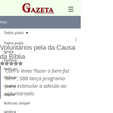
Post
Todos posts
Todos posts
Voluntários pela da Causa
Igreja
da Bíblia
Eventos
Avaliado com NaN de 5 estrelas.
Notícias
Com o lema “Fazer o bem faz 
Política
bem”, SBB lança programa 
para estimular a adesão ao 
Osasco
voluntariado.
Itapevi
Noticias Gospel
Jandira