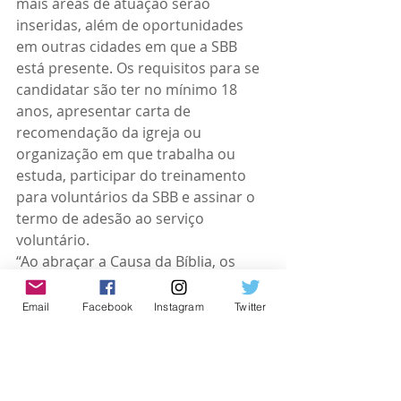
mais áreas de atuação serão 
inseridas, além de oportunidades 
em outras cidades em que a SBB 
está presente. Os requisitos para se 
candidatar são ter no mínimo 18 
anos, apresentar carta de 
recomendação da igreja ou 
organização em que trabalha ou 
estuda, participar do treinamento 
para voluntários da SBB e assinar o 
termo de adesão ao serviço 
voluntário.
“Ao abraçar a Causa da Bíblia, os 
voluntários terão inúmeros 
benefícios, como praticar o que nos 
Email
Facebook
Instagram
Twitter
ensina as Sagradas Escrituras e ser 
um agente transformador de vidas, 
servindo a Deus e ao próximo. A SBB 
oferecerá a estrutura para que este 