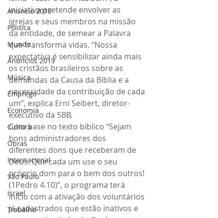
iniciativa pretende envolver as 
Anuncio 2018
igrejas e seus membros na missão 
Politica
da entidade, de semear a Palavra 
Mundo
que transforma vidas. “Nossa 
expectativa é sensibilizar ainda mais 
Anuncios 2019
os cristãos brasileiros sobre as 
Música
demandas da Causa da Bíblia e a 
necessidade da contribuição de cada 
Emprego
um”, explica Erní Seibert, diretor-
Economia
executivo da SBB.
Com base no texto bíblico “Sejam 
Cultura
bons administradores dos 
Obras
diferentes dons que receberam de 
Internacional
Deus. Que cada um use o seu 
próprio dom para o bem dos outros! 
São Paulo
(1Pedro 4.10)”, o programa terá 
Israel
início com a ativação dos voluntários 
já cadastrados que estão inativos e 
Trabalho