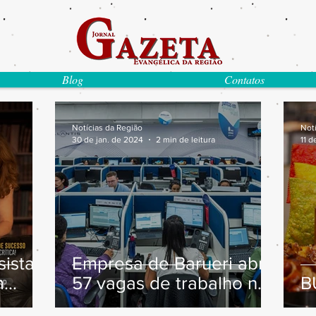
Blog
Contatos
Notícias da Região
Not
30 de jan. de 2024
2 min de leitura
11 d
ista
Empresa de Barueri abre
m
57 vagas de trabalho na
B
área de atendimento