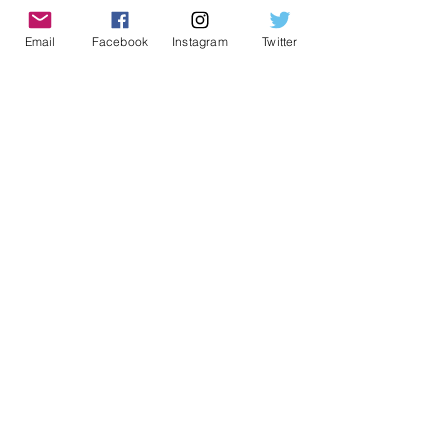
Notícias da Região
31 de out. de 2022
3 min de leitura
Email
Facebook
Instagram
Twitter
Zoonoses aponta medidas
para manter escorpiões
longe de residências
Notícias da Região
31 de out. de 2022
2 min de leitura