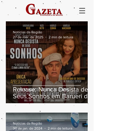
Notícias da Região
27 de mar. de 2025
2 min de leitura
Release: Nunca Desista de
Seus Sonhos em Barueri dia
29/03
Notícias da Região
30 de jan. de 2024
2 min de leitura