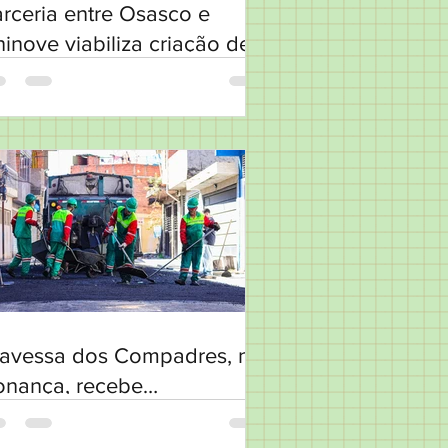
rceria entre Osasco e
inove viabiliza criação de
ntro de Especialidades no
entro
ravessa dos Compadres, no
onança, recebe
vimentação asfáltica