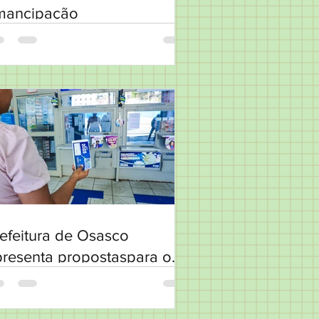
mancipação
efeitura de Osasco
resenta propostaspara o
PTU 2026 e convida
pulação a participar