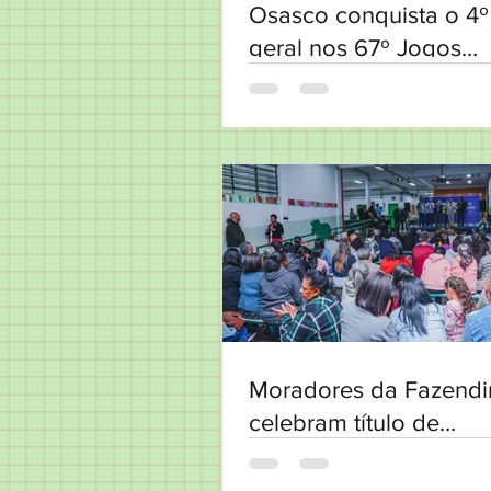
Osasco conquista o 4º
geral nos 67º Jogos
Regionais
Moradores da Fazendi
celebram título de
regularização Fundiári