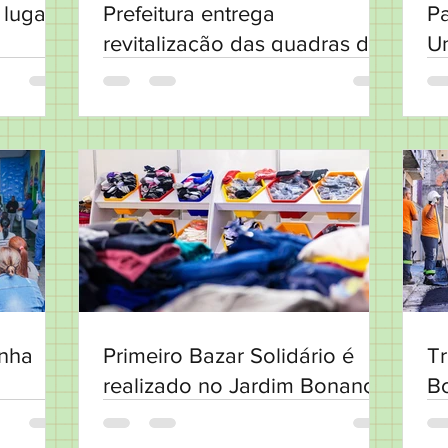
 lugar
Prefeitura entrega
Pa
revitalização das quadras do
Un
Parque da Fito
Ce
C
nha
Primeiro Bazar Solidário é
T
realizado no Jardim Bonança
B
a
pa