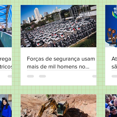
rega 10
Forças de segurança usam
At
tricos
mais de mil homens no
s
combate ao vandalismo a
pa
ônibus em Osasco
R