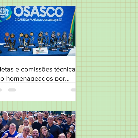
letas e comissões técnicas
ão homenageados por
rticipação nos Jogos
egionais