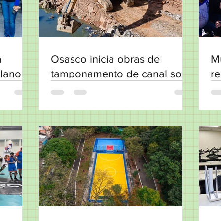
a
Osasco inicia obras de
Mu
Plano
tamponamento de canal sob
re
viaduto da rodovia Castello
Pr
Branco