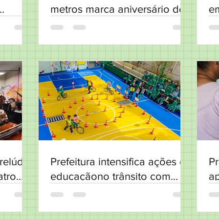
metros marca aniversário de
e
Osasco
relúdio
Prefeitura intensifica ações de
Pr
atro
educaçãono trânsito com
ap
alunos da rede municipal
I
po