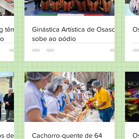
g têm
Ginástica Artística de Osasco
O
ho
sobe ao pódio
os de
Cachorro-quente de 64
O