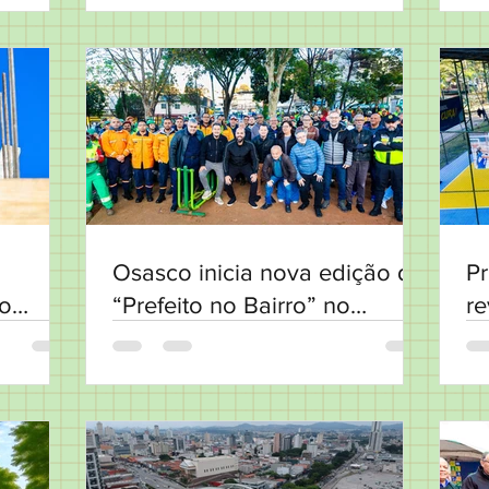
Osasco inicia nova edição do
Pr
do
“Prefeito no Bairro” no
re
Sacco,
Munhoz Júnior e Jardim Elvira
n