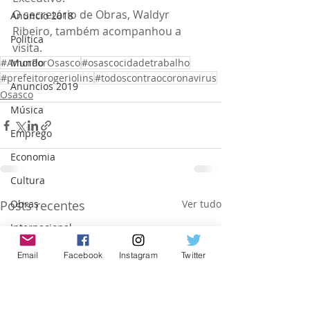
O secretário de Obras, Waldyr 
Anuncio 2018
Ribeiro, também acompanhou a 
Politica
visita.
Mundo
#AmorPorOsasco
#osascocidadetrabalho
#prefeitorogeriolins
#todoscontraocoronavirus
Anuncios 2019
Osasco
Música
Emprego
Economia
Cultura
Obras
Posts recentes
Ver tudo
Internacional
São Paulo
Email
Facebook
Instagram
Twitter
Israel
Trabalho