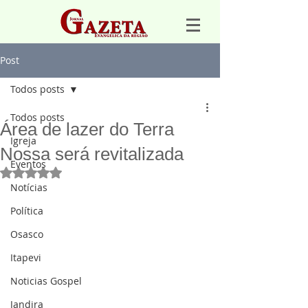
Post
Todos posts
Todos posts
Área de lazer do Terra
Igreja
Nossa será revitalizada
Eventos
Avaliado com NaN de 5 estrelas.
Notícias
Política
Osasco
Itapevi
Noticias Gospel
Jandira