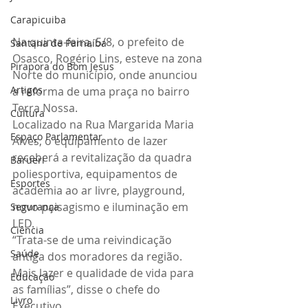
Carapicuiba
Na quinta-feira, 5/8, o prefeito de 
Santana de Parnaíba
Osasco, Rogério Lins, esteve na zona 
Pirapora do Bom Jesus
Norte do município, onde anunciou 
Artigos
a reforma de uma praça no bairro 
Terra Nossa.
Cultura
Localizado na Rua Margarida Maria 
Espaço Parlamentar
Alves, o equipamento de lazer 
receberá a revitalização da quadra 
Barueri
poliesportiva, equipamentos de 
Esportes
academia ao ar livre, playground, 
novo paisagismo e iluminação em 
Segurança
LED.
Ciência
“Trata-se de uma reivindicação 
Saúde
antiga dos moradores da região. 
Mais lazer e qualidade de vida para 
Educação
as famílias”, disse o chefe do 
Livro
Executivo.