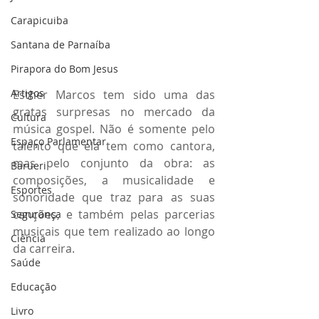
Carapicuiba
Santana de Parnaíba
Pirapora do Bom Jesus
Artigos
Esther Marcos tem sido uma das 
gratas surpresas no mercado da 
Cultura
música gospel.
Não é somente pelo 
Espaço Parlamentar
talento que ela tem como cantora, 
mas pelo conjunto da obra: as 
Barueri
composições, a musicalidade e 
Esportes
sonoridade que traz para as suas 
canções, e também pelas parcerias 
Segurança
musicais que tem realizado ao longo 
Ciência
da carreira.
Saúde
Educação
Livro