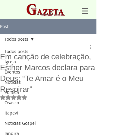
Post
Todos posts
Todos posts
Em canção de celebração,
Igreja
Esther Marcos declara para
Eventos
Deus: “Te Amar é o Meu
Notícias
Respirar”
Política
Avaliado com NaN de 5 estrelas.
Osasco
Itapevi
Noticias Gospel
Jandira