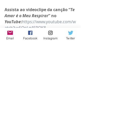
Assista ao videoclipe da canção “
Te 
Amar é o Meu Respirar
”
no 
YouTube
:
https://www.youtube.com/w
atch?v=5QpLg45POK8
Email
Facebook
Instagram
Twitter
https://www.youtube.com/watch?
v=5QpLg45POK8
Ouça “
Te Amar é o Meu Respirar
” na 
sua plataforma digital preferida
: 
https://ada.lnk.to/teamareomeurespi
rar
Siga Esther Marcos nas Redes 