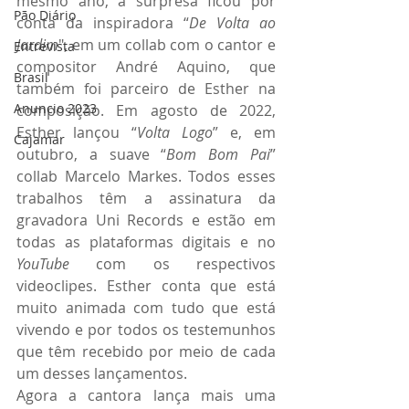
mesmo ano, a surpresa ficou por 
Pão Diário
conta da inspiradora “
De Volta ao 
Jardim
", em um collab com o cantor e 
Entrevista
compositor André Aquino,
que 
Brasil
também foi parceiro de Esther na 
Anuncio 2023
composição. Em agosto de 2022, 
Esther lançou “
Volta Logo
” e, em 
Cajamar
outubro, a suave “
Bom Bom Pai
” 
collab Marcelo Markes. Todos esses 
trabalhos têm a assinatura da 
gravadora Uni Records e estão em 
todas as plataformas digitais e no 
YouTube
 com os respectivos 
videoclipes. Esther conta que está 
muito animada com tudo que está 
vivendo e por todos os testemunhos 
que têm recebido por meio de cada 
um desses lançamentos. 
Agora a cantora lança mais uma 