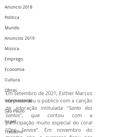
Anuncio 2018
Politica
Mundo
Anuncios 2019
Música
Emprego
Economia
Cultura
Obras
Em
setembro de 2021, Esther Marcos 
surpreendeu o público com a canção 
Internacional
de adoração intitulada “
Santo dos 
São Paulo
Santos
”, que contou com a 
Israel
participação muito especial do coral 
“
One Service
”. Em novembro do 
Trabalho