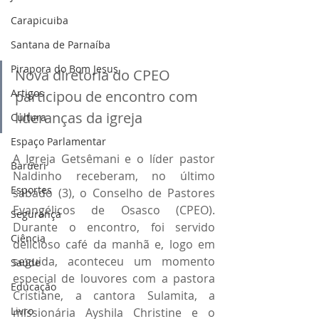
Carapicuiba
Santana de Parnaíba
Pirapora do Bom Jesus
Nova diretoria do CPEO 
Artigos
participou de encontro com 
lideranças da igreja
Cultura
Espaço Parlamentar
A Igreja Getsêmani e o líder pastor 
Barueri
Naldinho receberam, no último 
Esportes
sábado (3), o Conselho de Pastores 
Evangélicos de Osasco (CPEO). 
Segurança
Durante o encontro, foi servido 
Ciência
delicioso café da manhã e, logo em 
seguida, aconteceu um momento 
Saúde
especial de louvores com a pastora 
Educação
Cristiane, a cantora Sulamita, a 
Livro
missionária Ayshila Christine e o 