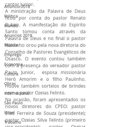
cantor Junior. 
Anuncio 2018
A ministração da Palavra de Deus 
Politica
ficou por conta do pastor Renato 
Rubim. A manifestação do Espirito 
Mundo
Santo tomou conta através da 
Anuncios 2019
Palavra de Deus e no final o pastor 
Naldinho orou pela nova diretoria do 
Música
Conselho de Pastores Evangélicos de 
Emprego
Osasco. O evento contou também 
Economia
com a presença do vereador pastor 
Paulo Junior,  esposa missionária 
Cultura
Herô Amorim e o filho Paulinho. 
Obras
Houve também sorteios de brindes 
com o pastor Ozeias Felinto.
Internacional
Na ocasião, foram apresentados os 
São Paulo
novos diretores do CPEO: pastor 
Israel
Elias Ferreira de Souza (presidente); 
pastor Ozeias Silva Felinto (primeiro 
Trabalho
vice-presidente); pastor Osmar 