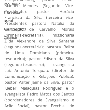
Pão Diário
Manoel Mendes (Segundo Vice-
Presidente); pastor Horácio 
Entrevista
Francisco da Silva (terceiro vice-
Brasil
Presidente); pastora Natália da 
Conceição de Carvalho Morais 
Anuncio 2023
(primeira-secretária), missionária 
Cajamar
Zilda Alexandre da Silva Santana 
(segunda-secretária); pastora Beliza 
de Lima Domiciano (primeira-
tesoureira); pastor Edison da Silva 
(segundo-tesoureiro); evangelista 
Luiz Antonio Torquato (diretor de 
Comunicação e Relações Pública); 
pastor Valter Jaime da Silva, pastor 
Kleber Malaquias Rodrigues e o 
evangelista Pedro Matos dos Santos 
(coordenadores de Evangelismo e 
Ação Social), pastor Ezechiel de 