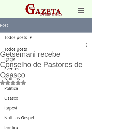
Post
Todos posts
Todos posts
Getsêmani recebe
Igreja
Conselho de Pastores de
Eventos
Osasco
Notícias
Avaliado com NaN de 5 estrelas.
Política
Osasco
Itapevi
Noticias Gospel
Jandira