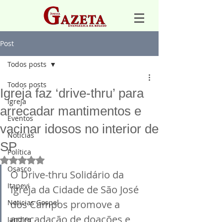
Post
Todos posts
Todos posts
Igreja faz ‘drive-thru’ para
Igreja
arrecadar mantimentos e
Eventos
vacinar idosos no interior de
Notícias
SP
Política
Avaliado com NaN de 5 estrelas.
Osasco
O Drive-thru Solidário da 
Itapevi
Igreja da Cidade de São José 
Noticias Gospel
dos Campos promove a 
arrecadação de doações e 
Jandira