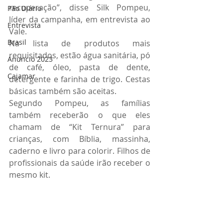
recuperação”, disse Silk Pompeu, 
Pão Diário
líder da campanha, em entrevista ao 
Entrevista
Vale.
Brasil
Na lista de produtos mais 
requisitados, estão água sanitária, pó 
Anuncio 2023
de café, óleo, pasta de dente, 
Cajamar
detergente e farinha de trigo. Cestas 
básicas também são aceitas.
Segundo Pompeu, as famílias 
também receberão o que eles 
chamam de “Kit Ternura” para 
crianças, com Bíblia, massinha, 
caderno e livro para colorir. Filhos de 
profissionais da saúde irão receber o 
mesmo kit.