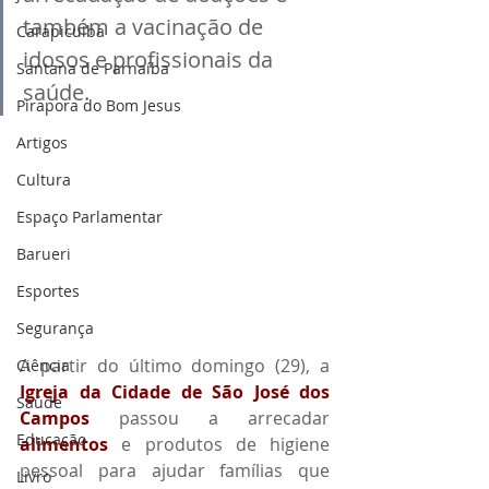
também a vacinação de 
Carapicuiba
idosos e profissionais da 
Santana de Parnaíba
saúde.
Pirapora do Bom Jesus
Artigos
Cultura
Espaço Parlamentar
Barueri
Esportes
Segurança
A partir do último domingo (29), a 
Ciência
Igreja da Cidade de São José dos 
Saúde
Campos
 passou a arrecadar 
Educação
alimentos
 e produtos de higiene 
pessoal para ajudar famílias que 
Livro