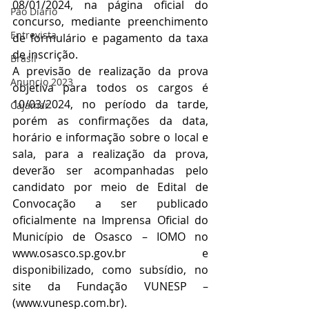
08/01/2024, na página oficial do 
Pão Diário
concurso, mediante preenchimento 
Entrevista
de formulário e pagamento da taxa 
de inscrição. 
Brasil
A previsão de realização da prova 
Anuncio 2023
objetiva para todos os cargos é 
10/03/2024, no período da tarde, 
Cajamar
porém as confirmações da data, 
horário e informação sobre o local e 
sala, para a realização da prova, 
deverão ser acompanhadas pelo 
candidato por meio de Edital de 
Convocação a ser publicado 
oficialmente na Imprensa Oficial do 
Município de Osasco – IOMO no 
www.osasco.sp.gov.br
 e 
disponibilizado, como subsídio, no 
site da Fundação VUNESP – 
(
www.vunesp.com.br
). 