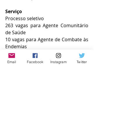
Serviço 
Processo seletivo 
263 vagas para Agente Comunitário 
de Saúde 
10 vagas para Agente de Combate às 
Endemias 
Inscrições até 08/01 no site da 
Vunesp (
www.vunesp.com.br
) 
Email
Facebook
Instagram
Twitter
#osasco
Osasco
Posts recentes
Ver tudo