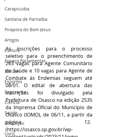
Carapicuiba
Santana de Parnaíba
Pirapora do Bom Jesus
Artigos
As inscrições para o processo 
Cultura
seletivo para o preenchimento de 
Espaço Parlamentar
263 vagas para Agente Comunitário 
de Saúde e 10 vagas para Agente de 
Barueri
Combate às Endemias seguem até 
Esportes
08/01. O edital de abertura das 
Segurança
inscrições foi divulgado pela 
Prefeitura de Osasco na edição 2535 
Ciência
da Imprensa Oficial do Município de 
Saúde
Osasco (IOMO), de 06/11, a partir da 
página 12.  
Educação
(
https://osasco.sp.gov.br/wp-
Livro
content/uploads/2023/11/iomo-