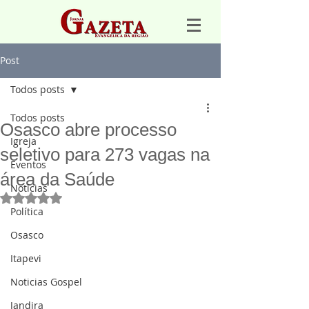
Post
Todos posts
Todos posts
Osasco abre processo
Igreja
seletivo para 273 vagas na
Eventos
área da Saúde
Notícias
Avaliado com NaN de 5 estrelas.
Política
Osasco
Itapevi
Noticias Gospel
Jandira