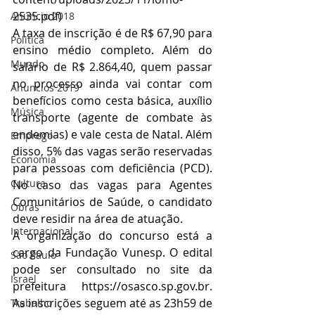
2535.pdf
)
Anuncio 2018
A taxa de inscrição é de R$ 67,90 para 
Politica
ensino médio completo. Além do 
Mundo
salário de R$ 2.864,40, quem passar 
no processo ainda vai contar com 
Anuncios 2019
benefícios como cesta básica, auxílio 
Música
transporte (agente de combate às 
endemias) e vale cesta de Natal. Além 
Emprego
disso, 5% das vagas serão reservadas 
Economia
para pessoas com deficiência (PCD). 
Cultura
No caso das vagas para Agentes 
Comunitários de Saúde, o candidato 
Obras
deve residir na área de atuação. 
Internacional
A organização do concurso está a 
cargo da Fundação Vunesp. O edital 
São Paulo
pode ser consultado no site da 
Israel
prefeitura 
https://osasco.sp.gov.br
. 
As inscrições seguem até as 23h59 de 
Trabalho