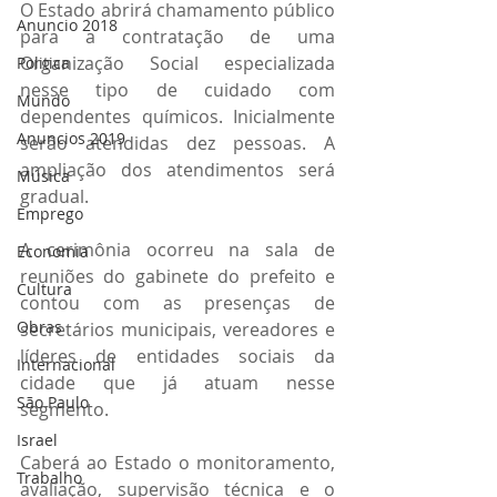
O Estado abrirá chamamento público 
Anuncio 2018
para a contratação de uma 
Organização Social especializada 
Politica
nesse tipo de cuidado com 
Mundo
dependentes químicos. Inicialmente 
Anuncios 2019
serão atendidas dez pessoas. A 
ampliação dos atendimentos será 
Música
gradual. 
Emprego
A cerimônia ocorreu na sala de 
Economia
reuniões do gabinete do prefeito e 
Cultura
contou com as presenças de 
Obras
secretários municipais, vereadores e 
líderes de entidades sociais da 
Internacional
cidade que já atuam nesse 
São Paulo
segmento. 
Israel
Caberá ao Estado o monitoramento, 
Trabalho
avaliação, supervisão técnica e o 