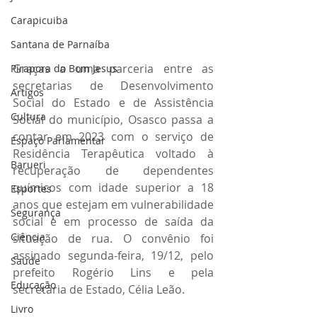
Carapicuiba
Santana de Parnaíba
Graças a uma parceria entre as 
Pirapora do Bom Jesus
secretarias de Desenvolvimento 
Artigos
Social do Estado e de Assistência 
Cultura
Social do município, Osasco passa a 
contar em 2023 com o serviço de 
Espaço Parlamentar
Residência Terapêutica voltado à 
Barueri
recuperação de dependentes 
químicos com idade superior a 18 
Esportes
anos que estejam em vulnerabilidade 
Segurança
social e em processo de saída da 
Ciência
situação de rua. O convênio foi 
assinado segunda-feira, 19/12, pelo 
Saúde
prefeito Rogério Lins e pela 
Educação
secretária de Estado, Célia Leão.  
Livro