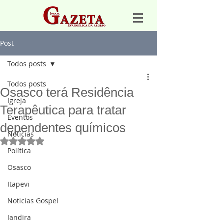
Post
Todos posts
Todos posts
Osasco terá Residência
Igreja
Terapêutica para tratar
Eventos
dependentes químicos
Notícias
Avaliado com NaN de 5 estrelas.
Política
Osasco
Itapevi
Noticias Gospel
Jandira