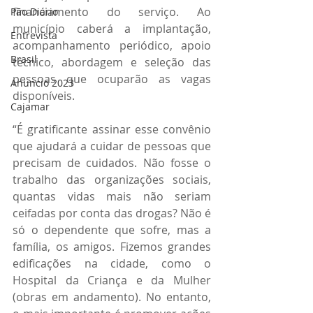
financiamento do serviço. Ao 
Pão Diário
município caberá a implantação, 
Entrevista
acompanhamento periódico, apoio 
Brasil
técnico, abordagem e seleção das 
pessoas que ocuparão as vagas 
Anuncio 2023
disponíveis. 
Cajamar
“É gratificante assinar esse convênio 
que ajudará a cuidar de pessoas que 
precisam de cuidados. Não fosse o 
trabalho das organizações sociais, 
quantas vidas mais não seriam 
ceifadas por conta das drogas? Não é 
só o dependente que sofre, mas a 
família, os amigos. Fizemos grandes 
edificações na cidade, como o 
Hospital da Criança e da Mulher 
(obras em andamento). No entanto, 