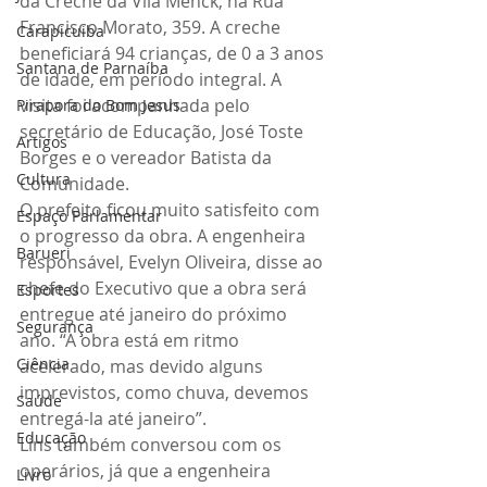
da Creche da Vila Menck, na Rua 
Francisco Morato, 359. A creche 
Carapicuiba
beneficiará 94 crianças, de 0 a 3 anos 
Santana de Parnaíba
de idade, em período integral. A 
visita foi acompanhada pelo 
Pirapora do Bom Jesus
secretário de Educação, José Toste 
Artigos
Borges e o vereador Batista da 
Cultura
Comunidade.
O prefeito ficou muito satisfeito com 
Espaço Parlamentar
o progresso da obra. A engenheira 
Barueri
responsável, Evelyn Oliveira, disse ao 
chefe do Executivo que a obra será 
Esportes
entregue até janeiro do próximo 
Segurança
ano. “A obra está em ritmo 
Ciência
acelerado, mas devido alguns 
imprevistos, como chuva, devemos 
Saúde
entregá-la até janeiro”.
Educação
Lins também conversou com os 
operários, já que a engenheira 
Livro