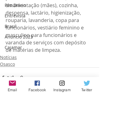
amamentação (mães), cozinha, 
Pão Diário
despensa, lactário, higienização, 
Entrevista
rouparia, lavanderia, copa para 
Brasil
funcionários, vestiário feminino e 
masculino para funcionários e 
Anuncio 2023
varanda de serviços com depósito 
Cajamar
de matérias de limpeza. 
Notícias
Osasco
Email
Facebook
Instagram
Twitter
Posts recentes
Ver tudo