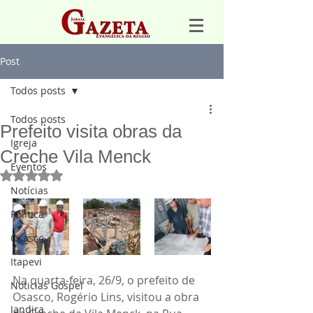
Post
Todos posts
Todos posts
Prefeito visita obras da
Igreja
Creche Vila Menck
Eventos
Avaliado com NaN de 5 estrelas.
Notícias
Política
Osasco
Itapevi
Na quarta-feira, 26/9, o prefeito de 
Noticias Gospel
Osasco, Rogério Lins, visitou a obra 
Jandira