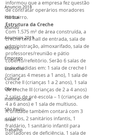
informou que a empresa fez questão 
Anuncio 2018
de contratar operários moradores 
do bairro.
Politica
Estrutura da Creche
Mundo
Com 1.575 m² de área construída, a 
Anuncios 2019
creche terá hall de entrada, sala de 
administração, almoxarifado, sala de 
Música
professores/reunião e pátio 
Emprego
coberto/refeitório. Serão 6 salas de 
aula divididas em: 1 sala de creche I 
Economia
(crianças 4 meses a 1 ano), 1 sala de 
Cultura
creche II (crianças 1 a 2 anos), 1 sala 
Obras
de creche III (crianças de 2 a 4 anos) 
2 salas de pré-escola – 1 (crianças de 
Internacional
4 a 6 anos) e 1 sala de multiuso.
São Paulo
A unidade também contará com 3 
solários, 2 sanitários infantis, 1 
Israel
fraldário, 1 sanitário infantil para 
Trabalho
portadores de deficiência, 1 sala de 