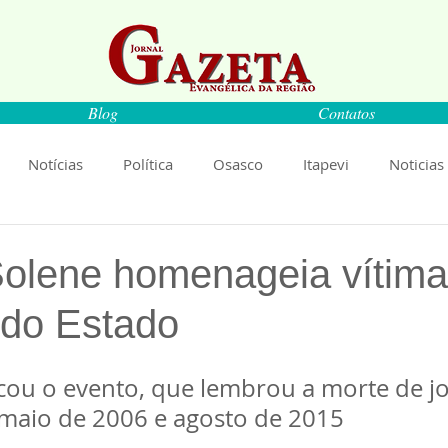
Blog
Contatos
Notícias
Política
Osasco
Itapevi
Noticias
naíba
Pirapora do Bom Jesus
Artigos
Cultura
olene homenageia vítima
 do Estado
rança
Ciência
Saúde
Educação
Livro
An
de 5 estrelas.
u o evento, que lembrou a morte de jo
Música
Emprego
Economia
Cultura
Obras
 maio de 2006 e agosto de 2015