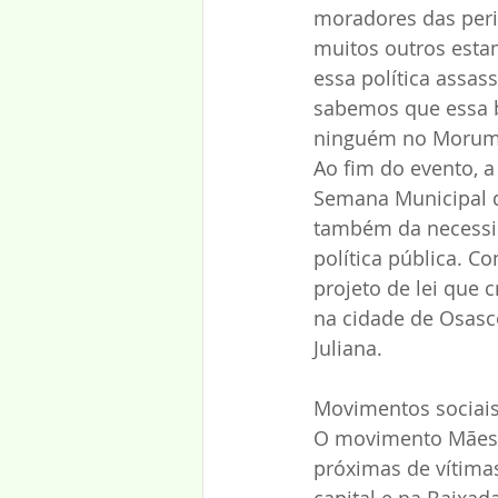
moradores das perif
muitos outros esta
essa política assas
sabemos que essa ba
ninguém no Morumb
Ao fim do evento, a
Semana Municipal d
também da necessid
política pública. 
projeto de lei que 
na cidade de Osasco
Juliana.
Movimentos sociai
O movimento Mães d
próximas de vítimas
capital e na Baixad