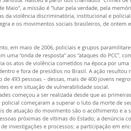
 Maio", a missão é “lutar pela verdade, pela memória
s da violência discriminatória, institucional e policial
gra e os movimentos sociais brasileiros, de ontem e
o, em maio de 2006, policiais e grupos paramilitare
ram uma “onda de resposta” aos “ataques do PCC”, co
a os atos de violência cometidos na época por uma 
entro e fora de presídios no Brasil. A ação resultou 
 de 493 pessoas – dessas, mais de 400 jovens negros
es e em situação de vulnerabilidade social.
ades começou a ser realizada desde que as primeiras
a policial começaram a superar o luto da morte de se
s de atuação do movimento são o acolhimento e a s
pessoas próximas de vítimas do Estado; a denúncia c
 de investigações e processos; a participação em enc