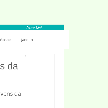
Novo Link
 Gospel
Jandira
Espaço Parlamentar
s da
uncio 2018
Politica
vens da 