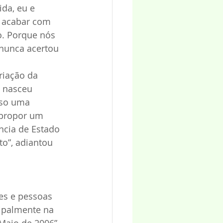
da, eu e 
a acabar com 
o. Porque nós 
 nunca acertou 
riação da 
 nasceu 
sso uma 
 propor um 
ncia de Estado 
o”, adiantou 
es e pessoas 
cipalmente na 
Maio de 2006”. 