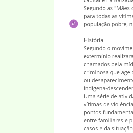
Segundo as "Mães de
para todas as vítima
população pobre, ne
História
Segundo o moviment
extermínio realiza
chamados pela mídi
criminosa que age d
ou desaparecimento
indígena-descendent
Uma série de ativid
vítimas de violênci
pontos fundamentai
entre familiares e 
casos e da situação