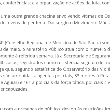
, conferências; e a organização de ações de luta, com
 uma outra grande chacina envolvendo vítimas de Os
de jovens de periferia. Daí surgiu o Movimento Mães
 (Conselho Regional de Medicina de São Paulo) som
20 de maio, o Ministério Público atua com o número d
amente à referida semana. Já a Secretaria de Seguran
40 casos, registrados como resistência seguida de mo
 que, segundo estatística do Observatório das Violê
es são atribuídas a agentes policiais, 33 mortes à Rot
Aguiar) e 161 a policiais da força tática, policiais civi
s encapuzadas.
u com a presença de público, devido às restrições im