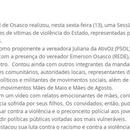
de Osasco realizou, nesta sexta-feira (13), uma Ses
de vítimas de violência do Estado, representadas p
. 
omo proponente a vereadora Juliana da AtivOz (PSOL)
 com a presença do vereador Emerson Osasco (REDE),
ntro.  Contou ainda com outros integrantes da mandat
es comunitários, autoridades locais, representantes
olíticos e militantes de movimentos sociais, além de 
s movimentos Mães de Maio e Mães de Agosto.
om um vídeo com relatos emocionantes de mães, con
cia sofrida por seus filhos. Os convidados, então, pu
ar contra a violência e o preconceito policial aos jov
dir políticas públicas voltadas aos mais vulneráveis.
tacou sua luta contra o racismo e contra a violênci