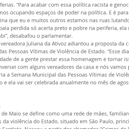
erias. “Para acabar com essa política racista e genoci
mos ocupando espaços de poder na política. E é par
sina que eu e muitos outros estamos nas ruas lutand
la perdida só acerta preto e pobre na periferia, ela
i”, desabafou o parlamentar.
 vereadora Juliana da Ativoz adiantou a proposta da c
as Pessoas Vítimas de Violência de Estado. “Esse dia
ade de a gente prestar essa homenagem e tornar i
Conversei com alguns vereadores da casa e nós vamos
cria a Semana Municipal das Pessoas Vítimas de Violê
 e ela vai ser celebrada anualmente no mês de agost
s
e Maio se define como uma rede de mães, familiar
 da violência do Estado, situado em São Paulo, prin
a Santista. Nasceu a partir dos chamados “Crimes de 