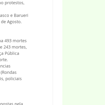
o protestos, 
asco e Barueri 
 de Agosto.
a 493 mortes 
e 243 mortes, 
ça Pública 
rte.
ncias 
a (Rondas 
s, policiais 
postas pela 