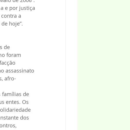
 e por justiça 
 contra a 
 de hoje”.
s de 
mo foram 
facção 
no assassinato 
, afro-
 famílias de 
us entes. Os 
olidariedade 
onstante dos 
ontros, 