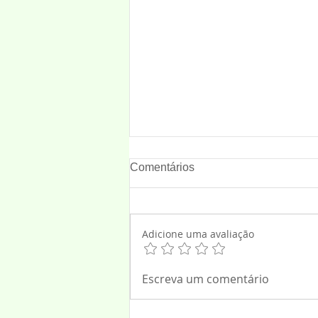
Comentários
Adicione uma avaliação
Carmônio conquista mais de
Escreva um comentário
R$6 milhões para a Saúde de
Osasco