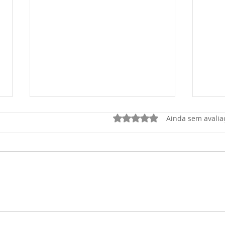
Avaliado com 0 de 5 estrel
Ainda sem avalia
Camila Godoi lançará
Câma
oficialmente sua Pré-
verb
Candidatura à Prefeitura de
Penh