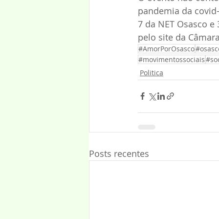
pandemia da covid-
7 da NET Osasco e 
pelo site da Câmar
#AmorPorOsasco
#osasc
#movimentossociais
#soc
Politica
Posts recentes