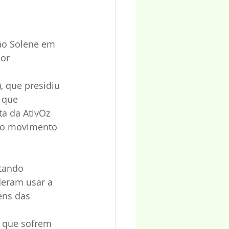
são Solene em 
or 
, que presidiu 
 que 
a da AtivOz 
 do movimento 
tando 
deram usar a 
ens das 
a que sofrem 