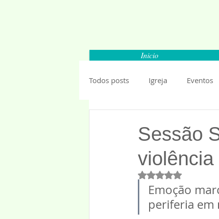
Inicio
Todos posts
Igreja
Eventos
Carapicuiba
Santana de Par
Sessão S
violência
Barueri
Esportes
Segu
Avaliado com NaN 
Emoção marco
Mundo
Anuncios 2019
periferia em