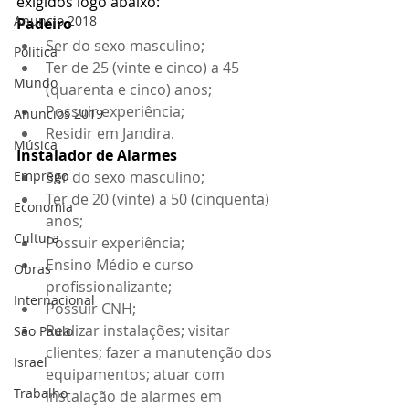
exigidos logo abaixo: 
Anuncio 2018
Padeiro
Ser do sexo masculino; 
Politica
Ter de 25 (vinte e cinco) a 45 
Mundo
(quarenta e cinco) anos;
Possuir experiência;
Anuncios 2019
Residir em Jandira.
Música
Instalador de Alarmes 
Emprego
Ser do sexo masculino;
Ter de 20 (vinte) a 50 (cinquenta) 
Economia
anos;
Cultura
Possuir experiência;
Ensino Médio e curso 
Obras
profissionalizante;
Internacional
Possuir CNH;
Realizar instalações; visitar 
São Paulo
clientes; fazer a manutenção dos 
Israel
equipamentos; atuar com 
Trabalho
instalação de alarmes em 