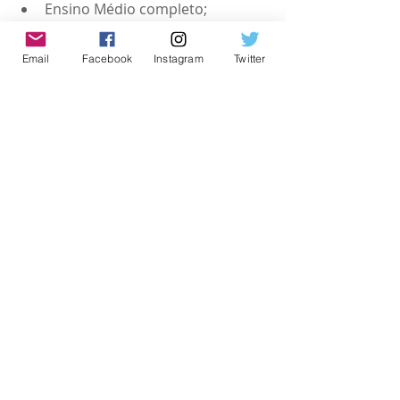
Ensino Médio completo;
Possuir experiência de 06 (seis) 
meses;
Email
Facebook
Instagram
Twitter
Consertar e instalar aparelhos 
eletrônicos; desenvolver 
dispositivos de circuitos 
eletrônicos; fazer manutenções 
corretivas, preventivas e 
preditivas; sugerir mudanças no 
processo de produção; criar e 
implementar dispositivos de 
automação, estabelecer 
comunicação oral e escrita para 
agilizar o trabalho; redigir 
documentação técnica e 
organizar o local de trabalho; 
realizar testes de tensão nos 
motores e manutenção nos 
geradores.