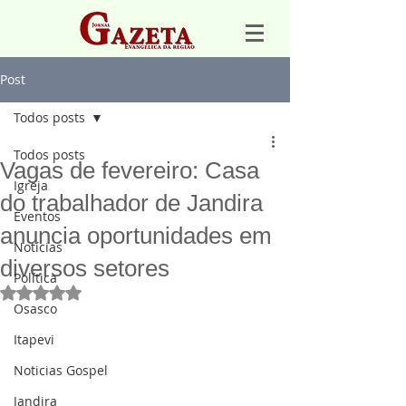
Post
Todos posts
Todos posts
Vagas de fevereiro: Casa
Igreja
do trabalhador de Jandira
Eventos
anuncia oportunidades em
Notícias
diversos setores
Política
Avaliado com NaN de 5 estrelas.
Osasco
Itapevi
Noticias Gospel
Jandira