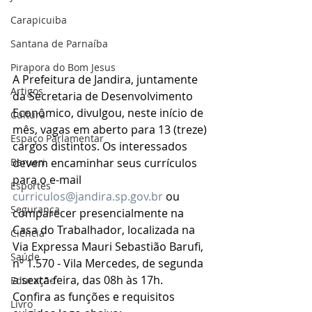
Carapicuiba
Santana de Parnaíba
Pirapora do Bom Jesus
A Prefeitura de Jandira, juntamente 
Artigos
da Secretaria de Desenvolvimento 
Econômico, divulgou, neste início de 
Cultura
mês, vagas em aberto para 13 (treze) 
Espaço Parlamentar
cargos distintos. Os interessados 
Barueri
devem encaminhar seus currículos 
para o e-mail 
Esportes
curriculos@jandira.sp.gov.br
 ou 
Segurança
comparecer presencialmente na 
Casa do Trabalhador, localizada na 
Ciência
Via Expressa Mauri Sebastião Barufi, 
Saúde
nº 1.570 - Vila Mercedes, de segunda 
a sexta-feira, das 08h às 17h. 
Educação
Confira as funções e requisitos 
Livro