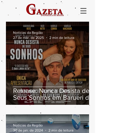
Notícias da Região
27 de mar. de 2025
2 min de leitura
Release: Nunca Desista de
Seus Sonhos em Barueri dia
29/03
Notícias da Região
30 de jan. de 2024
2 min de leitura