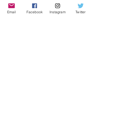
Notícias da Região
31 de out. de 2022
3 min de leitura
Email
Facebook
Instagram
Twitter
Zoonoses aponta medidas
para manter escorpiões
longe de residências
Notícias da Região
31 de out. de 2022
2 min de leitura