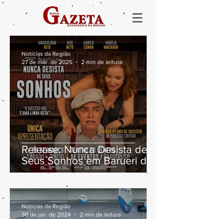
Notícias da Região
27 de mar. de 2025
2 min de leitura
Release: Nunca Desista de
Seus Sonhos em Barueri dia
29/03
Notícias da Região
30 de jan. de 2024
2 min de leitura