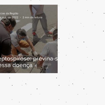
ícias da Região
de out. de 2022
2 min de leitura
eptospirose: previna-se
essa doença