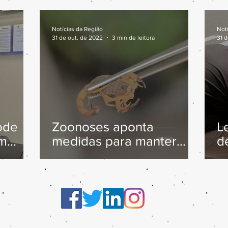
Notícias da Região
Not
31 de out. de 2022
3 min de leitura
31 
ode
Zoonoses aponta
L
em
medidas para manter
d
ia
escorpiões longe de
residências