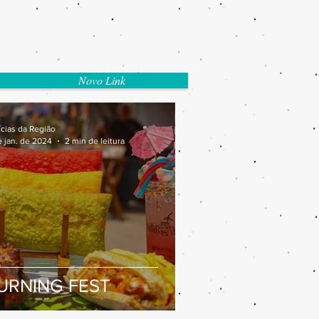
Novo Link
ícias da Região
e jan. de 2024
2 min de leitura
URNING FEST