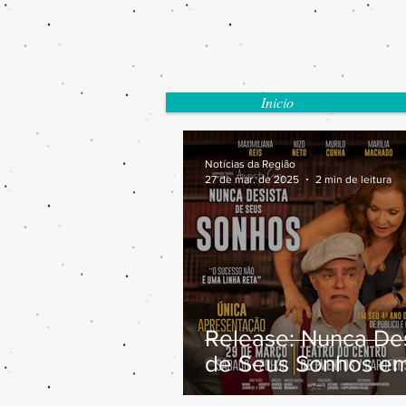
Inicio
Notícias da Região
27 de mar. de 2025
2 min de leitura
Release: Nunca Des
de Seus Sonhos e
Barueri dia 29/03