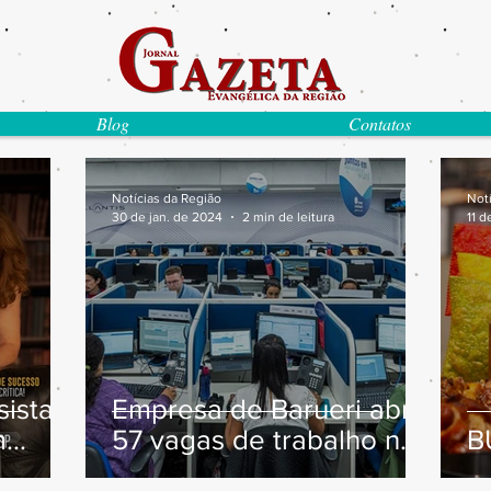
Blog
Contatos
Notícias da Região
Not
30 de jan. de 2024
2 min de leitura
11 d
ista
Empresa de Barueri abre
m
57 vagas de trabalho na
B
área de atendimento