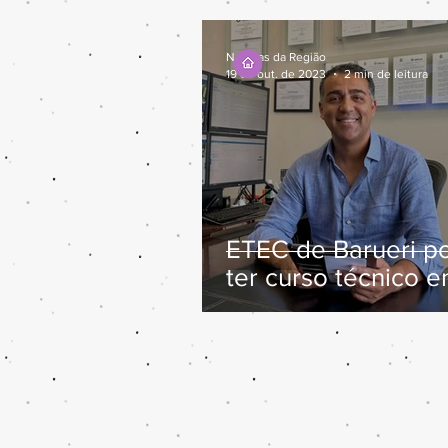
Notícias da Região
19 de out. de 2023
2 min de leitura
ETEC de Barueri p
ter curso técnico 
Sistemas de Energ
Renovável