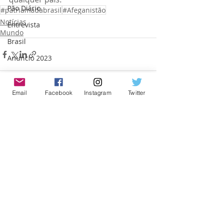
Pão Diário
#patriamadabrasil
#Afeganistão
Notícias
Entrevista
Mundo
Brasil
Anuncio 2023
Cajamar
Email
Facebook
Instagram
Twitter
Posts recentes
Ver tudo