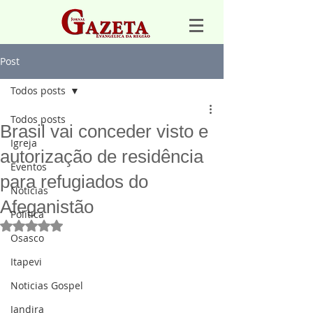
Post
Todos posts
Todos posts
Brasil vai conceder visto e
Igreja
autorização de residência
Eventos
para refugiados do
Notícias
Afeganistão
Política
Avaliado com NaN de 5 estrelas.
Osasco
Itapevi
Noticias Gospel
Jandira