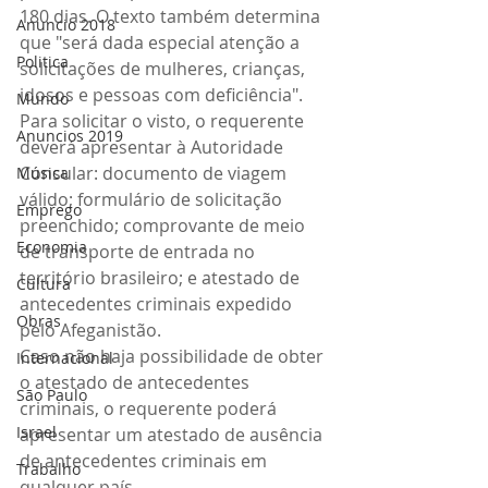
180 dias. O texto também determina 
Anuncio 2018
que "será dada especial atenção a 
Politica
solicitações de mulheres, crianças, 
idosos e pessoas com deficiência".
Mundo
Para solicitar o visto, o requerente 
Anuncios 2019
deverá apresentar à Autoridade 
Consular: documento de viagem 
Música
válido; formulário de solicitação 
Emprego
preenchido; comprovante de meio 
Economia
de transporte de entrada no 
território brasileiro; e atestado de 
Cultura
antecedentes criminais expedido 
Obras
pelo Afeganistão.
Caso não haja possibilidade de obter 
Internacional
o atestado de antecedentes 
São Paulo
criminais, o requerente poderá 
Israel
apresentar um atestado de ausência 
de antecedentes criminais em 
Trabalho
qualquer país.