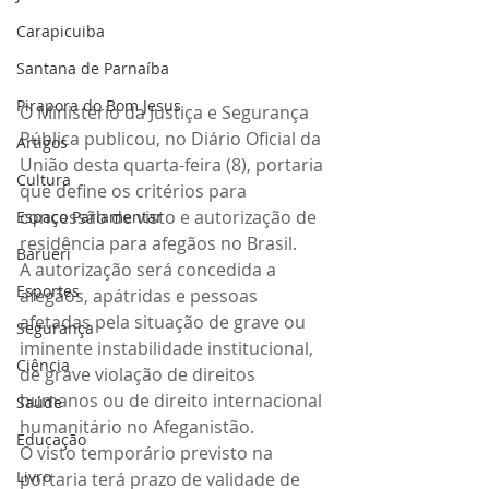
Carapicuiba
Santana de Parnaíba
Pirapora do Bom Jesus
O Ministério da Justiça e Segurança 
Pública publicou, no Diário Oficial da 
Artigos
União desta quarta-feira (8), portaria 
Cultura
que define os critérios para 
concessão de visto e autorização de 
Espaço Parlamentar
residência para afegãos no Brasil.
Barueri
A autorização será concedida a 
Esportes
afegãos, apátridas e pessoas 
afetadas pela situação de grave ou 
Segurança
iminente instabilidade institucional, 
Ciência
de grave violação de direitos 
humanos ou de direito internacional 
Saúde
humanitário no Afeganistão.
Educação
O visto temporário previsto na 
Livro
portaria terá prazo de validade de 