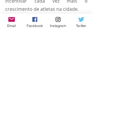
incentivar cada vez mais o 
crescimento de atletas na cidade.
#jandira
#esportes
#jandiraesportes
Email
Facebook
Instagram
Twitter
Jandira
Posts recentes
Ver tudo