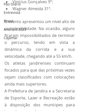
Vinícius Gonçalves 9°;
Pão Diário
Wagner Almeida 31°.
Entrevista
Brasil
O evento apresentou um nível alto de 
complexibilidade. Na ocasião, alguns 
Anuncio 2023
ficaram impossibilitados de terminar 
Cajamar
o percurso, tendo em vista a 
dinâmica da corrida e a sua 
velocidade, chegando até a 55 km/h.
Os atletas jandirenses continuam 
focados para que das próximas vezes 
sejam classificados com colocações 
ainda mais superiores. 
A Prefeitura de Jandira e a Secretaria 
de Esporte, Lazer e Recreação estão 
à disposição dos munícipes para 