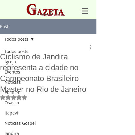
Post
Todos posts
Todos posts
Ciclismo de Jandira
Igreja
representa a cidade no
Eventos
Campeonato Brasileiro
Notícias
Master no Rio de Janeiro
Política
Avaliado com NaN de 5 estrelas.
Osasco
Itapevi
Noticias Gospel
Jandira