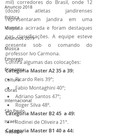
mil) corredores do Brasil, onde 12 
Anuncio 2018
(doze) atletas jandirenses 
Politica
representaram Jandira em uma 
disputa acirrada e foram destaques 
Mundo
nas classificações. A equipe esteve 
Anuncios 2019
presente sob o comando do 
Música
professor Ivo Carmona.
Emprego
Confira algumas das colocações:
Economia
Categoria Master A2 35 a 39:
Ricardo Reis 39°;
Cultura
Fabio Montaghini 40°; 
Obras
Adriano Santos 47°;
Internacional
Roger Silva 48º. 
São Paulo
Categoria Master B2 45  a 49:
Israel
Rodinei de Oliveira 21°.
Categoria Master B1 40 a 44: 
Trabalho