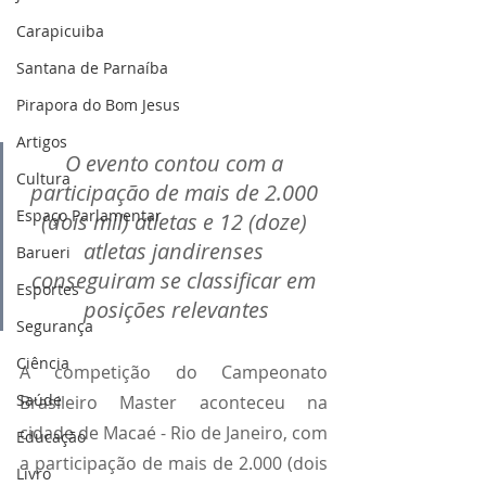
Carapicuiba
Santana de Parnaíba
Pirapora do Bom Jesus
Artigos
O evento contou com a 
Cultura
participação de mais de 2.000 
Espaço Parlamentar
(dois mil) atletas e 12 (doze) 
atletas jandirenses 
Barueri
conseguiram se classificar em 
Esportes
posições relevantes
Segurança
Ciência
A competição do Campeonato 
Saúde
Brasileiro Master aconteceu na 
cidade de Macaé - Rio de Janeiro, com 
Educação
a participação de mais de 2.000 (dois 
Livro