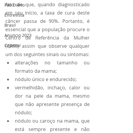
fato de que, quando diagnosticado 
Pão Diário
em seu início, a taxa de cura deste 
Entrevista
câncer passa de 90%. Portanto, é 
Brasil
essencial que a população procure o 
Anuncio 2023
Centro de Referência da Mulher 
Cajamar
(CRM), assim que observe qualquer 
um dos seguintes sinais ou sintomas:
alterações no tamanho ou 
formato da mama;
nódulo único e endurecido;
vermelhidão, inchaço, calor ou 
dor na pele da mama, mesmo 
que não apresente presença de 
nódulo;
nódulo ou caroço na mama, que 
está sempre presente e não 