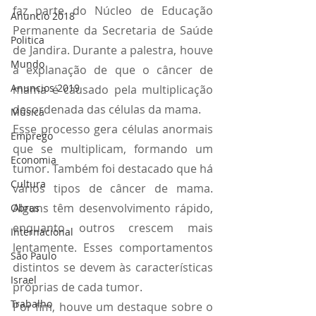
faz parte do Núcleo de Educação 
Anuncio 2018
Permanente da Secretaria de Saúde 
Politica
de Jandira. Durante a palestra, houve 
Mundo
a explanação de que o câncer de 
Anuncios 2019
mama é causado pela multiplicação 
desordenada das células da mama. 
Música
Esse processo gera células anormais 
Emprego
que se multiplicam, formando um 
Economia
tumor. Também foi destacado que há 
Cultura
vários tipos de câncer de mama. 
Alguns têm desenvolvimento rápido, 
Obras
enquanto outros crescem mais 
Internacional
lentamente. Esses comportamentos 
São Paulo
distintos se devem às características 
Israel
próprias de cada tumor.
Trabalho
Por fim, houve um destaque sobre o 