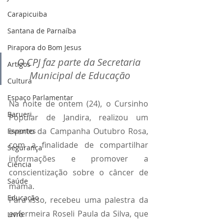
Carapicuiba
Santana de Parnaíba
Pirapora do Bom Jesus
O CPJ faz parte da Secretaria 
Artigos
Municipal de Educação
Cultura
Espaço Parlamentar
Na noite de ontem (24), o Cursinho 
Barueri
Popular de Jandira, realizou um 
evento da Campanha Outubro Rosa, 
Esportes
com a finalidade de compartilhar 
Segurança
informações e promover a 
Ciência
conscientização sobre o câncer de 
Saúde
mama.
Educação
Para isso, recebeu uma palestra da 
enfermeira Roseli Paula da Silva, que 
Livro