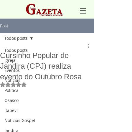
Post
Todos posts
Todos posts
Cursinho Popular de
Igreja
Jandira (CPJ) realiza
Eventos
evento do Outubro Rosa
Notícias
Avaliado com NaN de 5 estrelas.
Política
Osasco
Itapevi
Noticias Gospel
Jandira