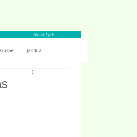
Novo Link
 Gospel
Jandira
Espaço Parlamentar
as
uncio 2018
Politica