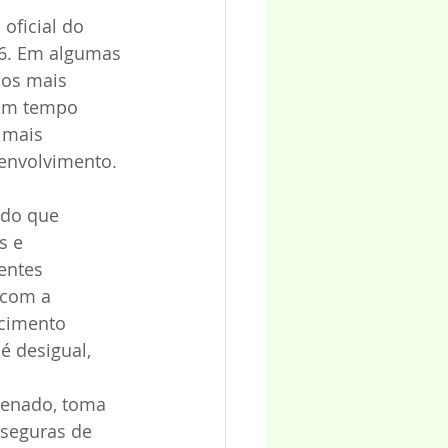
 oficial do 
16. Em algumas 
 os mais 
 um tempo 
 mais 
envolvimento. 
ido que 
s e 
entes 
 com a 
scimento 
 desigual, 
denado, toma 
 seguras de 