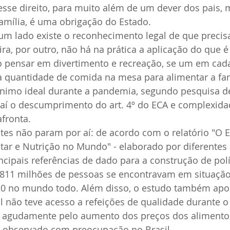
sse direito, para muito além de um dever dos pais, 
amília, é uma obrigação do Estado.
um lado existe o reconhecimento legal de que precis
ira, por outro, não há na prática a aplicação do que é
mo pensar em divertimento e recreação, se um em cad
 a quantidade de comida na mesa para alimentar a famí
imo ideal durante a pandemia, segundo pesquisa de
 aí o descumprimento do art. 4º do ECA e complexida
fronta.
tes não param por aí: de acordo com o relatório "O E
tar e Nutrição no Mundo" - elaborado por diferentes 
ipais referências de dado para a construção de polít
é 811 milhões de pessoas se encontravam em situação
20 no mundo todo. Além disso, o estudo também apo
 não teve acesso a refeições de qualidade durante o 
 agudamente pelo aumento dos preços dos alimento
 observado com preocupação no Brasil.