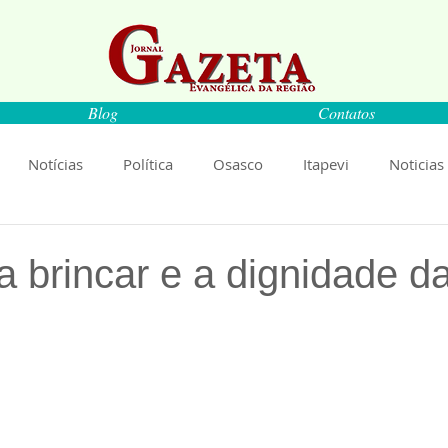
Blog
Contatos
Notícias
Política
Osasco
Itapevi
Noticias
naíba
Pirapora do Bom Jesus
Artigos
Cultura
 a brincar e a dignidade d
rança
Ciência
Saúde
Educação
Livro
An
de 5 estrelas.
Música
Emprego
Economia
Cultura
Obras