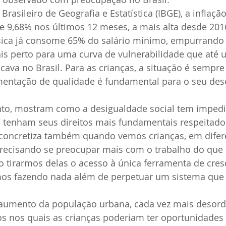
Brasileiro de Geografia e Estatística (IBGE), a inflação
de 9,68% nos últimos 12 meses, a mais alta desde 20
básica já consome 65% do salário mínimo, empurrando
is perto para uma curva de vulnerabilidade que até
icava no Brasil. Para as crianças, a situação é sempre
imentação de qualidade é fundamental para o seu des
nto, mostram como a desigualdade social tem imped
tenham seus direitos mais fundamentais respeitado
e concretiza também quando vemos crianças, em difer
 precisando se preocupar mais com o trabalho do que
o tirarmos delas o acesso à única ferramenta de cre
s fazendo nada além de perpetuar um sistema que é
aumento da população urbana, cada vez mais desor
os nos quais as crianças poderiam ter oportunidades