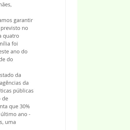
mães, 
amos garantir 
 previsto no 
a quatro 
lia foi 
ste ano do 
de do 
stado da 
agências da 
icas públicas 
 de 
nta que 30% 
último ano - 
s, uma 