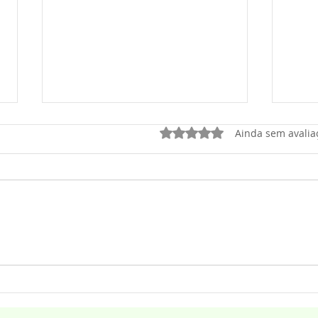
Avaliado com 0 de 5 estrel
Ainda sem avalia
Febre dos bebês reborn:
Não 
pastor e psicólogo clínico
agor
aponta para “indústria da
em t
infantilidade”