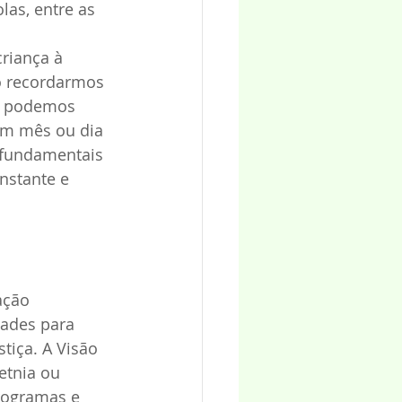
las, entre as 
riança à 
ao recordarmos 
o podemos 
um mês ou dia 
 fundamentais 
nstante e 
ação 
dades para 
tiça. A Visão 
etnia ou 
rogramas e 