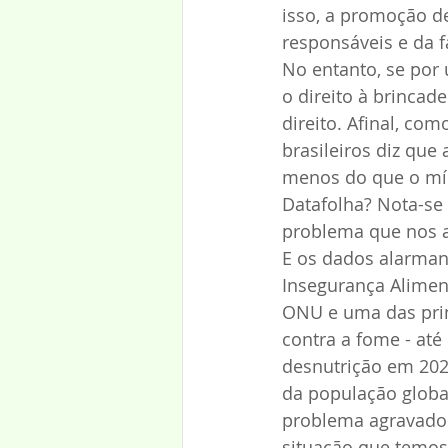
isso, a promoção de
responsáveis e da f
No entanto, se por 
o direito à brincade
direito. Afinal, co
brasileiros diz que
menos do que o mín
Datafolha? Nota-se
problema que nos a
E os dados alarman
Insegurança Alimen
ONU e uma das princ
contra a fome - at
desnutrição em 20
da população global
problema agravado
situação que temos