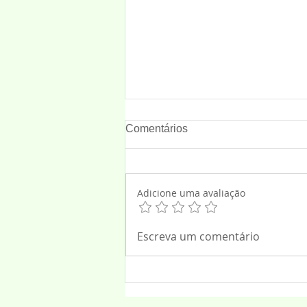
Comentários
Adicione uma avaliação
Bolsonaro, tornozeleira e
Escreva um comentário
culto evangélico: Até onde vai
a violência simbólica a uma
família?