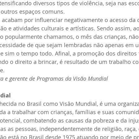
ntensificando diversos tipos de violência, seja nas esco
e outros espaços comuns. 
 acabam por influenciar negativamente o acesso da c
ção e atividades culturais e artísticas. Sendo assim, 
mo popularmente chamamos, o mês das crianças, nã
ecessidade de que sejam lembradas não apenas em 
 e sim o tempo todo. Afinal, a promoção dos direitos
ndo o direito a brincar, é resultado de um trabalho co
e.
a e gerente de Programas da Visão Mundial
dial
nhecida no Brasil como Visão Mundial, é uma organiz
da a trabalhar com crianças, famílias e suas comuni
potencial, combatendo as causas da pobreza e da injus
as as pessoas, independentemente de religião, raça, 
ção está no Brasil desde 1975 atuando por meio de p