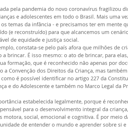
cada pela pandemia do novo coronavírus fragilizou dir
ianças e adolescentes em todo o Brasil. Mais uma ve
 os temas da infância - e precisamos ter em mente q
uído (e reconstruído) para que alcancemos um cenário
el de equidade e justiça social.
mplo, constata-se pelo país afora que milhões de cr
 a brincar. É isso mesmo: o ato de brincar, para elas,
sua formação, que é reconhecido não apenas por do
mo a Convenção dos Direitos da Criança, mas também 
 como é possível identificar no artigo 227 da Constitu
ança e do Adolescente e também no Marco Legal da Pr
portância estabelecida legalmente, porque é reconh
pensável para o desenvolvimento integral da criança,
 motora, social, emocional e cognitiva. É por meio d
tunidade de entender o mundo e aprender sobre si e o