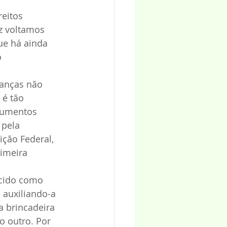
eitos 
z voltamos 
ue há ainda 
 
ianças não 
 é tão 
cumentos 
pela 
ição Federal, 
imeira 
ecido como 
 auxiliando-a 
a brincadeira 
 outro. Por 