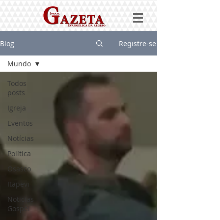
Blog
Registre-se
Mundo
Todos
posts
Igreja
Eventos
Notícias
Política
Osasco
Itapevi
Noticias
Gospel