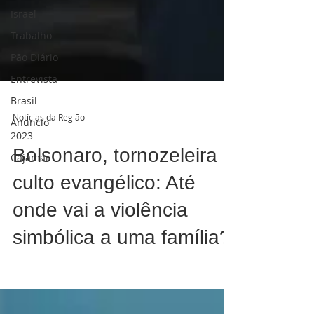
Israel
Trabalho
Pão Diário
Entrevista
Brasil
Anuncio
2023
Notícias da Região
Cajamar
Bolsonaro, tornozeleira e
culto evangélico: Até
onde vai a violência
simbólica a uma família?