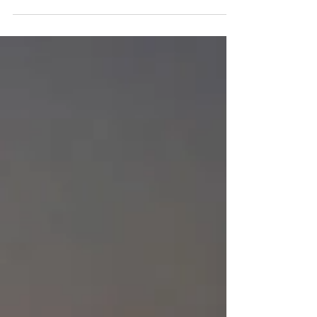
diz que Lula "cruzou
linha vermelha"