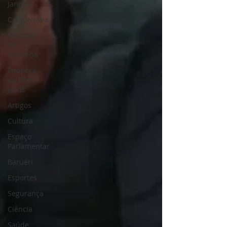
Jandira
Carapicuiba
Santana
de
Parnaíba
Pirapora
do Bom
Jesus
Artigos
Cultura
Espaço
Parlamentar
Barueri
Esportes
Segurança
Ciência
Saúde