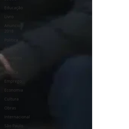
Educação
Livro
Anuncio
2018
Politica
Mundo
Anuncios
2019
Música
Emprego
Economia
Cultura
Obras
Internacional
São Paulo