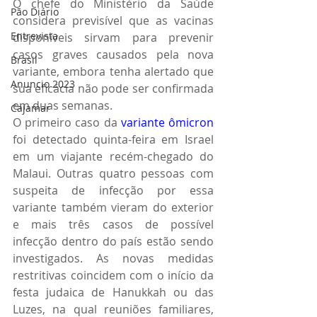
O chefe do Ministério da Saúde 
Pão Diário
considera previsível que as vacinas 
Entrevista
disponíveis sirvam para prevenir 
casos graves causados pela nova 
Brasil
variante, embora tenha alertado que 
Anuncio 2023
sua eficácia não pode ser confirmada 
em duas semanas.
Cajamar
O primeiro caso da 
variante ômicron
foi detectado quinta-feira em Israel 
em um viajante recém-chegado do 
Malaui. Outras quatro pessoas com 
suspeita de infecção por essa 
variante também vieram do exterior 
e mais três casos de possível 
infecção dentro do país estão sendo 
investigados. As novas medidas 
restritivas coincidem com o início da 
festa judaica de Hanukkah ou das 
Luzes, na qual reuniões familiares, 