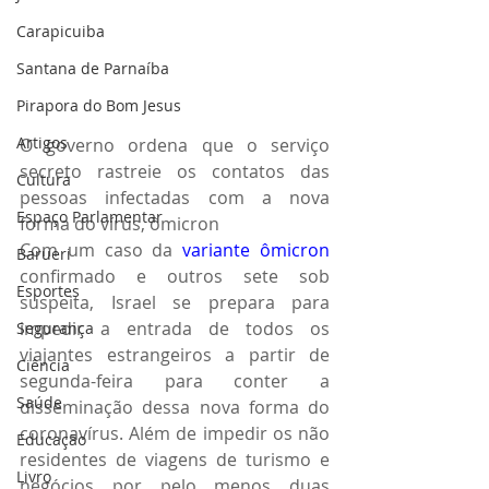
Carapicuiba
Santana de Parnaíba
Pirapora do Bom Jesus
Artigos
O governo ordena que o serviço 
secreto rastreie os contatos das 
Cultura
pessoas infectadas com a nova 
Espaço Parlamentar
forma do vírus, ômicron
Com um caso da 
variante ômicron
Barueri
confirmado e outros sete sob 
Esportes
suspeita, Israel se prepara para 
impedir a entrada de todos os 
Segurança
viajantes estrangeiros a partir de 
Ciência
segunda-feira para conter a 
Saúde
disseminação dessa nova forma do 
coronavírus. Além de impedir os não 
Educação
residentes de viagens de turismo e 
Livro
negócios por pelo menos duas 