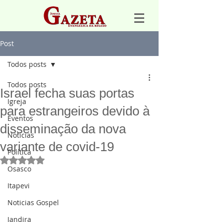
Post
Todos posts
Todos posts
Israel fecha suas portas
Igreja
para estrangeiros devido à
Eventos
disseminação da nova
Notícias
variante de covid-19
Política
Avaliado com NaN de 5 estrelas.
Osasco
Itapevi
Noticias Gospel
Jandira