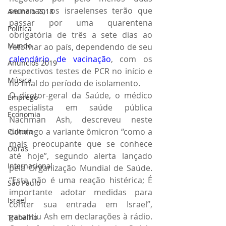
semanas, os israelenses terão que 
Anuncio 2018
passar por uma quarentena 
Politica
obrigatória de três a sete dias ao 
Mundo
retornar ao país, dependendo de seu 
calendário de vacinação
, com os 
Anuncios 2019
respectivos testes de PCR no início e 
Música
no final do período de isolamento.
O diretor-geral da Saúde, o médico 
Emprego
especialista em saúde pública 
Economia
Nachman Ash, descreveu neste 
domingo a variante ômicron “como a 
Cultura
mais preocupante que se conhece 
Obras
até hoje”, segundo alerta lançado 
Internacional
pela Organização Mundial de Saúde. 
“Esta não é uma reação histérica; É 
São Paulo
importante adotar medidas para 
Israel
conter sua entrada em Israel”, 
garantiu Ash em declarações à rádio. 
Trabalho