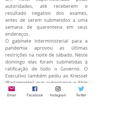
autoridades, até receberem o 
resultado negativo dos exames, 
antes de serem submetidos a uma 
semana de quarentena em seus 
endereços.
O gabinete interministerial para a 
pandemia aprovou as últimas 
restrições na noite de sábado. Neste 
domingo elas foram submetidas à 
ratificação de todo o Governo. O 
Executivo também pediu ao Knesset 
(Parlamento) que autorizasse o Shin 
Bet (serviço secreto interno) a 
Email
Facebook
Instagram
Twitter
rastrear os telefones celulares das 
pessoas infectadas com a nova 
variante, a fim de localizar aqueles 
que estiveram em contato com ela. 
Israel já recorreu à vigilância 